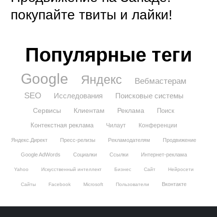
покупайте твиты и лайки!
Популярные теги
Google
Яндекс
Вебмастерам
SEO
Исследования
Поисковые системы
Сервисы
Клиентам
Реклама
Поиск
Контекстная реклама
Чилаут
Конференции
Яндекс.Директ
Пресс-релизы
Рекламодателям
Продвижение
Google AdWords
Социалки
Ссылки
Интернет-реклама
Yahoo
Искусственный интеллект
Бизнес
Сайт
Нейросети
Вконтакте
Сайты
Facebook
Microsoft
Пользователи