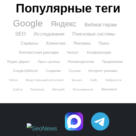
Популярные теги
Google
Яндекс
Вебмастерам
SEO
Исследования
Поисковые системы
Сервисы
Клиентам
Реклама
Поиск
Контекстная реклама
Чилаут
Конференции
Яндекс.Директ
Пресс-релизы
Рекламодателям
Продвижение
Google AdWords
Социалки
Ссылки
Интернет-реклама
Yahoo
Искусственный интеллект
Бизнес
Сайт
Нейросети
Вконтакте
Сайты
Facebook
Microsoft
Пользователи