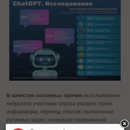
В качестве основных причин
использования
нейросети участники опроса указали: поиск
информации, перевод текстов, выполнение
рутинных задач, генерация изображений,
создание планов и расчетов, развлечение,