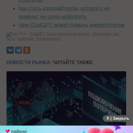
стратегии
Как стать копирайтером, которого не
заменит ни одна нейросеть
Чем ChatGPT может помочь маркетологам
Теги:
ChatGPT
Искусственный интеллект
Нейросети
Чат-
боты
Анкетолог
Исследования
НОВОСТИ РЫНКА:
ЧИТАЙТЕ ТАКЖЕ
X | Закрыть