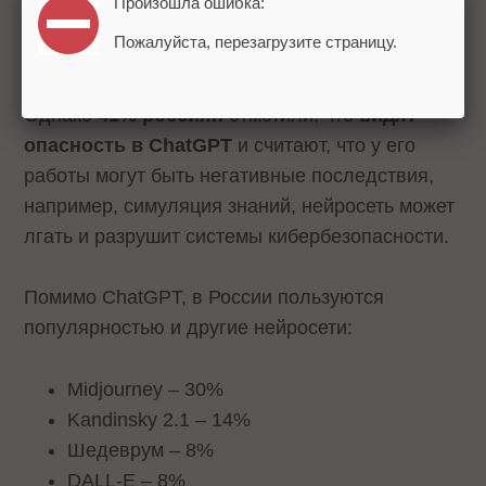
Произошла ошибка:
создание контента, получение медицинских
Пожалуйста, перезагрузите страницу.
советов, общение, написание кодов.
Однако
41% россиян
отметили, что
видят
опасность в ChatGPT
и считают, что у его
работы могут быть негативные последствия,
например, симуляция знаний, нейросеть может
лгать и разрушит системы кибербезопасности.
Помимо ChatGPT, в России пользуются
популярностью и другие нейросети:
Midjourney – 30%
Kandinsky 2.1 – 14%
Шедеврум – 8%
DALL-E – 8%