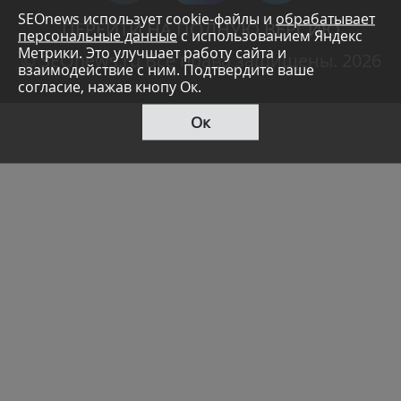
SEOnews использует cookie-файлы и
обрабатывает
ПЕРЕЙТИ НА ПОЛНУЮ ВЕРСИЮ
персональные данные
с использованием Яндекс
Метрики. Это улучшает работу сайта и
© SEOnews.ru Все права защищены. 2026
взаимодействие с ним. Подтвердите ваше
согласие, нажав кнопу Ок.
Ок