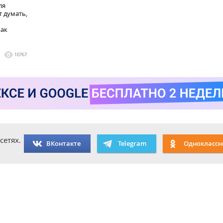
ля
т думать,
как
10767
сетях.
ВКонтакте
Telegram
Одноклассн