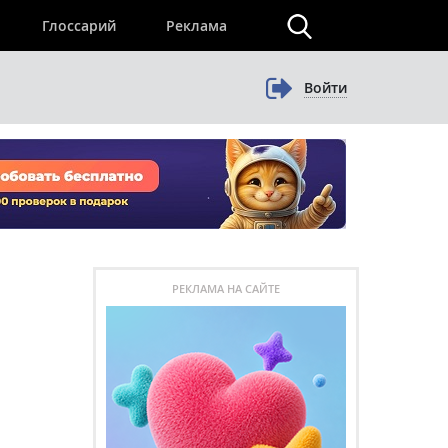
×
Глоссарий
Реклама
Войти
РЕКЛАМА НА САЙТЕ