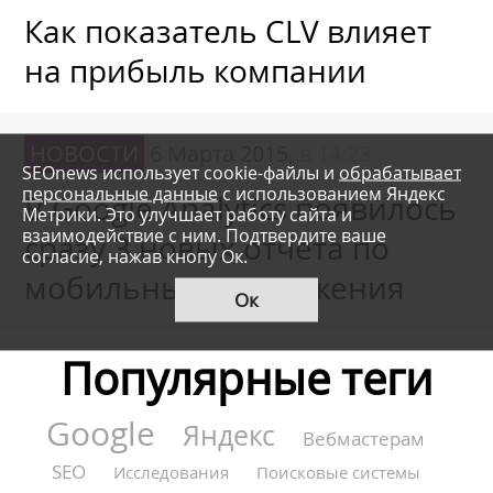
Как показатель CLV влияет
на прибыль компании
НОВОСТИ
6 Марта 2015,
в 14:23
SEOnews использует cookie-файлы и
обрабатывает
персональные данные
с использованием Яндекс
В Google Analytics появилось
Метрики. Это улучшает работу сайта и
взаимодействие с ним. Подтвердите ваше
сразу 3 новых отчета по
согласие, нажав кнопу Ок.
мобильным приложения
Ок
Популярные теги
Google
Яндекс
Вебмастерам
SEO
Исследования
Поисковые системы