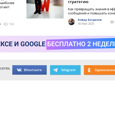
стратегию
наиболее
могают
Как превращать знания в э
сообщения и повышать кон
Анвар Богданов
30 Мая 2025
0
1122
сетях.
ВКонтакте
Telegram
Одноклассн