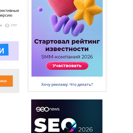
ффективные
версию
0
1777
ики
Хочу рекламу. Что делать?