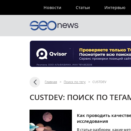
Новости
Статьи
Интервью
Главная
>
Поиск по тегу
>
CUSTDEV
CUSTDEV: ПОИСК ПО ТЕГА
Как проводить качеств
исследования
В статье разберем, какие ме