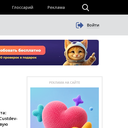
×
Глоссарий
Реклама
Войти
РЕКЛАМА НА САЙТЕ
та:
Custdev-
овую