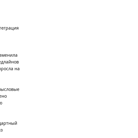
теграция
изменила
едлайнов
ыросла на
смысловые
ено
ию
ндартный
из