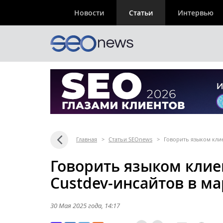
Новости
Статьи
Интервью
Главная
>
Статьи SEOnews
>
Говорить языком клие
Говорить языком клие
Custdev-инсайтов в м
30 Мая 2025 года
, 14:17