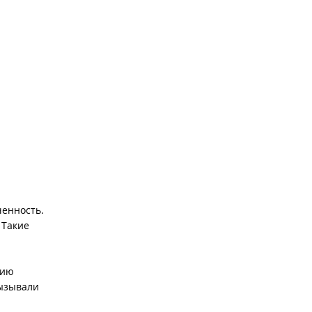
ченность.
 Такие
нию
вызывали