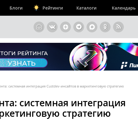
Блоги
Рейтинги
Каталоги
Календарь
нта: системная интеграция Custdev-инсайтов в маркетинговую стратегию
нта: системная интеграция
аркетинговую стратегию