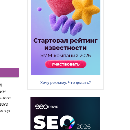
Хочу рекламу. Что делать?
й
ним
чного
вого
Автор