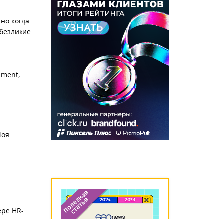
но когда
 безликие
pment,
Моя
ере HR-