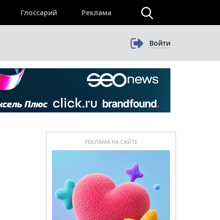
×
Глоссарий
Реклама
Войти
РЕКЛАМА НА САЙТЕ