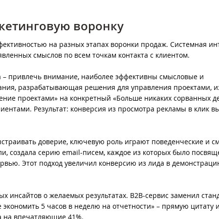
ркетинговую воронку
фективностью на разных этапах воронки продаж. Системная ин
вленных смыслов по всем точкам контакта с клиентом.
ча – привлечь внимание, наиболее эффективны смысловые и
пания, разрабатывающая решения для управления проектами, 
ление проектами» на конкретный «Больше никаких сорванных д
лиентами. Результат: конверсия из просмотра рекламы в клик в
выстраивать доверие, ключевую роль играют поведенческие и 
ли, создала серию email-писем, каждое из которых было посвящ
ервью. Этот подход увеличил конверсию из лида в демонстрац
ых инсайтов о желаемых результатах. B2B-сервис заменил ста
 экономить 5 часов в неделю на отчетности» – прямую цитату 
а на впечатляющие 41%.