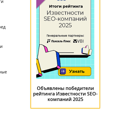
ти
ред
ки
ьные
Объявлены победители
рейтинга Известности SEO-
компаний 2025