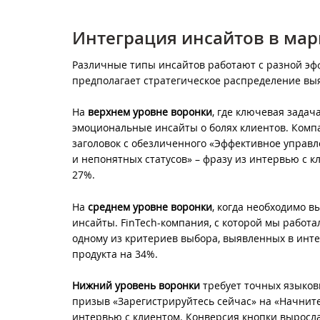
Интеграция инсайтов в ма
Различные типы инсайтов работают с разной эф
предполагает стратегическое распределение выя
На
верхнем уровне воронки
, где ключевая зада
эмоциональные инсайты о болях клиентов. Ком
заголовок с обезличенного «Эффективное управ
и непонятных статусов» – фразу из интервью с к
27%.
На
среднем уровне воронки
, когда необходимо 
инсайты. FinTech-компания, с которой мы работа
одному из критериев выбора, выявленных в инт
продукта на 34%.
Нижний уровень воронки
требует точных языков
призыв «Зарегистрируйтесь сейчас» на «Начните
интервью с клиентом. Конверсия кнопки выросл