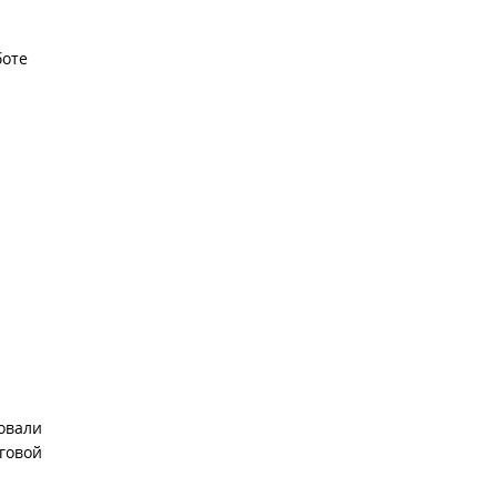
боте
овали
говой