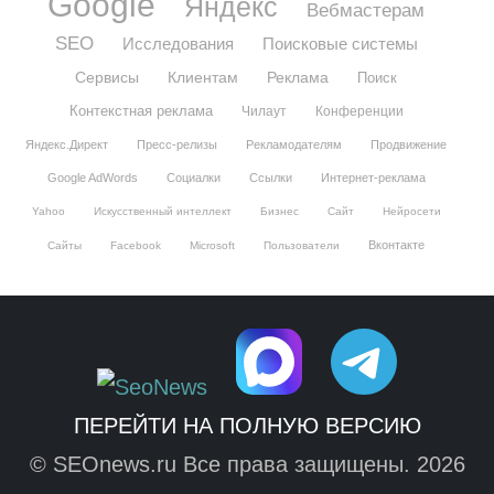
Google
Яндекс
Вебмастерам
SEO
Исследования
Поисковые системы
Сервисы
Клиентам
Реклама
Поиск
Контекстная реклама
Чилаут
Конференции
Яндекс.Директ
Пресс-релизы
Рекламодателям
Продвижение
Google AdWords
Социалки
Ссылки
Интернет-реклама
Yahoo
Искусственный интеллект
Бизнес
Сайт
Нейросети
Вконтакте
Сайты
Facebook
Microsoft
Пользователи
ПЕРЕЙТИ НА ПОЛНУЮ ВЕРСИЮ
© SEOnews.ru Все права защищены. 2026