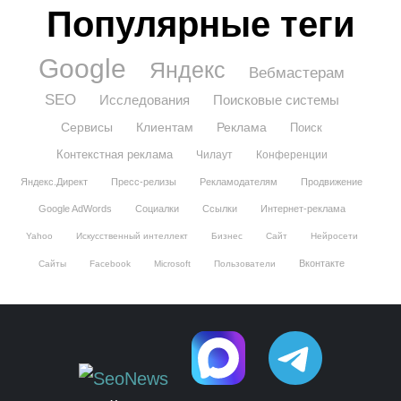
Популярные теги
Google
Яндекс
Вебмастерам
SEO
Исследования
Поисковые системы
Сервисы
Клиентам
Реклама
Поиск
Контекстная реклама
Чилаут
Конференции
Яндекс.Директ
Пресс-релизы
Рекламодателям
Продвижение
Google AdWords
Социалки
Ссылки
Интернет-реклама
Yahoo
Искусственный интеллект
Бизнес
Сайт
Нейросети
Вконтакте
Сайты
Facebook
Microsoft
Пользователи