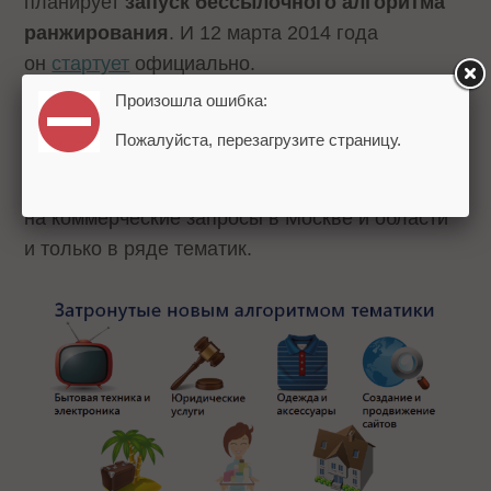
планирует
запуск бессылочного алгоритма
ранжирования
. И 12 марта 2014 года
он
стартует
официально.
Произошла ошибка:
Но запуская бессылочное ранжирование,
Пожалуйста, перезагрузите страницу.
Яндекс оговаривается, что распространяться
действие нового алгоритма будет только
на коммерческие запросы в Москве и области
и только в ряде тематик.