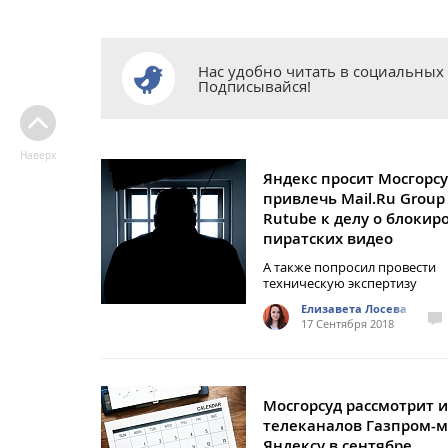
Нас удобно читать в социальных 
Подписывайся!
Наверх
Яндекс просит Мосгорс
привлечь Mail.Ru Group
Rutube к делу о блокир
пиратских видео
А также попросил провести
техническую экспертизу
Елизавета Лосева
17 Сентября 2018
Мосгорсуд рассмотрит 
телеканалов Газпром-м
Яндексу в сентябре