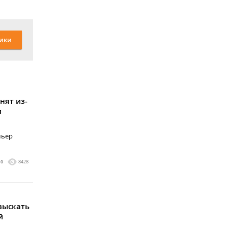
ики
нят из-
и
мьер
0
8428
зыскать
й