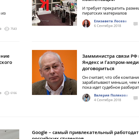
И требует прекратить разм
 из
пиратских материалов
Елизавета Лосева
6 Сентября 2018
0
7543
ение
Замминистра связи РФ
ского
Яндекс и Газпром-меди
договориться
Он считает, что обе компани
зарабатывают меньше, чем 
пока идет судебное разбира
0
6166
Валерия Полякова
4 Сентября 2018
Google – самый привлекательный работодат
российских студентов