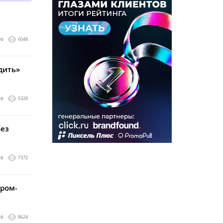
0
6048
дить»
0
5328
без
0
7372
пром-
0
8624