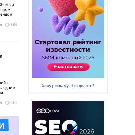
horts и
тичном
рендом
0
1406
а
зий к
Хочу рекламу. Что делать?
оследним
ма
0
4341