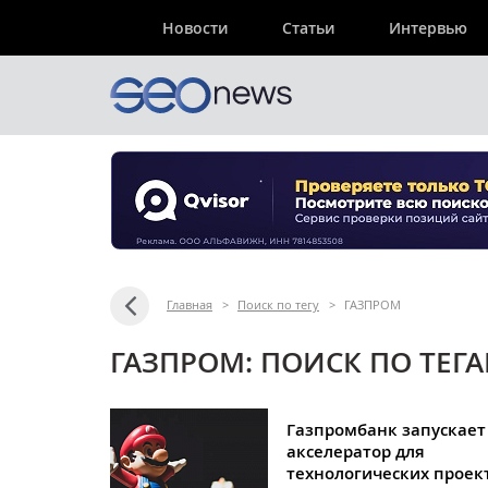
Новости
Статьи
Интервью
Главная
>
Поиск по тегу
>
ГАЗПРОМ
ГАЗПРОМ: ПОИСК ПО ТЕГ
Газпромбанк запускает
акселератор для
технологических проек