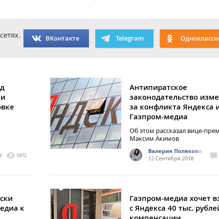
сетях.
ВКонтакте
Telegram
Одноклассн
уд
Антипиратское
 и
законодательство изме
овке
за конфликта Яндекса 
Газпром-медиа
Об этом рассказал вице-пре
Максим Акимов
Валерия Полякова
1
5972
12 Сентября 2018
иски
Газпром-медиа хочет в
едиа к
с Яндекса 40 тыс. рубле
компенсации