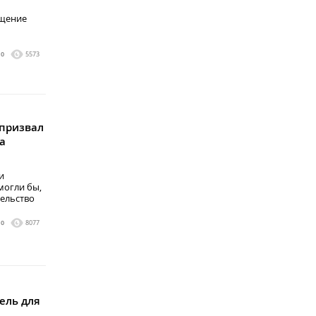
ещение
0
5573
 призвал
а
и
могли бы,
тельство
0
8077
ель для