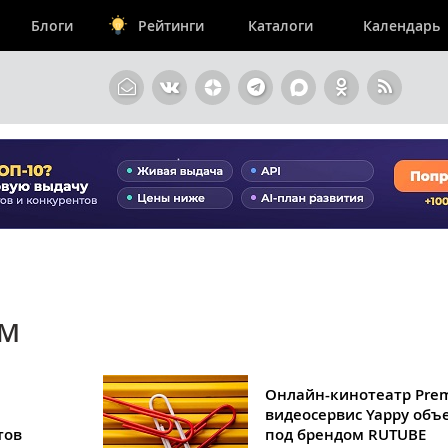
Блоги
Рейтинги
Каталоги
Календарь
АМ
Онлайн-кинотеатр Prem
видеосервис Yappy объ
тов
под брендом RUTUBE