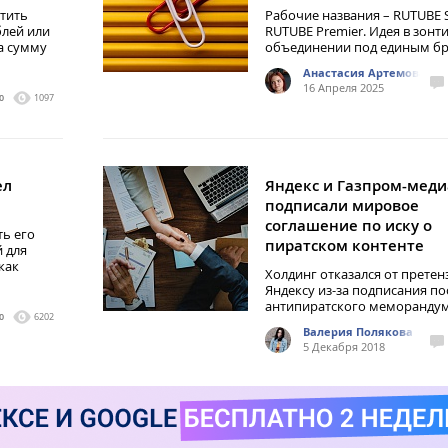
тить
Рабочие названия – RUTUBE S
блей или
RUTUBE Premier. Идея в зон
а сумму
объединении под единым б
Анастасия Артемова
16 Апреля 2025
0
1097
ел
Яндекс и Газпром-меди
подписали мировое
соглашение по иску о
ть его
пиратском контенте
 для
как
Холдинг отказался от претен
Яндексу из-за подписания п
антипиратского меморанду
0
6202
Валерия Полякова
5 Декабря 2018