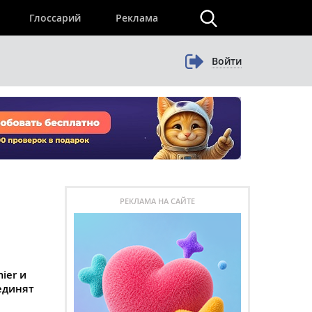
×
Глоссарий
Реклама
Войти
РЕКЛАМА НА САЙТЕ
ier и
единят