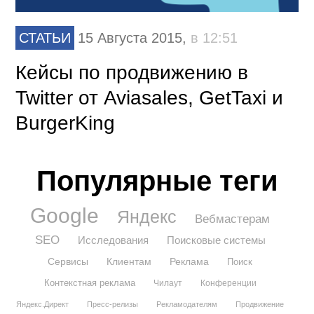
СТАТЬИ
15 Августа 2015,
в 12:51
Кейсы по продвижению в
Twitter от Aviasales, GetTaxi и
BurgerKing
Популярные теги
Google
Яндекс
Вебмастерам
SEO
Исследования
Поисковые системы
Сервисы
Клиентам
Реклама
Поиск
Контекстная реклама
Чилаут
Конференции
Яндекс.Директ
Пресс-релизы
Рекламодателям
Продвижение