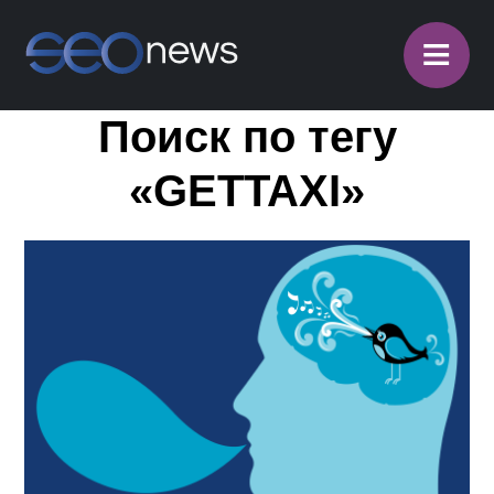
≡
Поиск по тегу
«GETTAXI»