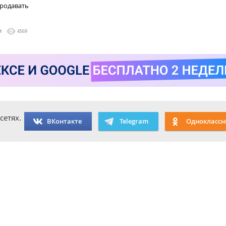
родавать
1
4569
сетях.
ВКонтакте
Telegram
Одноклассн