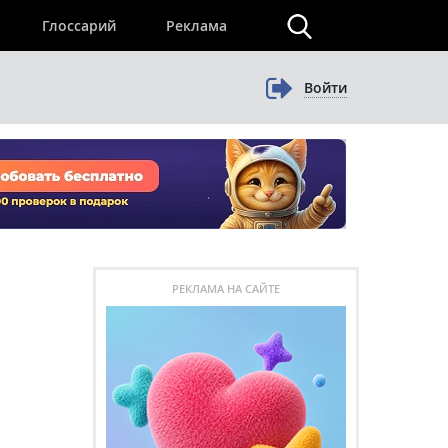
×
Глоссарий
Реклама
Войти
РЕКЛАМА НА САЙТЕ