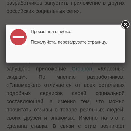
разработчиков запустить приложение в других
российских социальных сетях.
Стоит отметить, что идея торговых площадок
Произошла ошибка:
сама по себе не нова. Например, в Facebook
Пожалуйста, перезагрузите страницу.
есть собственный
сервис Deals
, позволяющий
осуществлять групповые покупки со скидками.
На «Одноклассниках» с февраля также
запущено приложение
Groupon
«Классные
скидки». По мнению разработчиков,
«Главмаркет» отличается от всех остальных
подобных сервисов своей социальной
составляющей, а именно тем, что можно
прочитать отзывы о товаре реальных людей,
своих друзей и знакомых. Именно на это и
сделана ставка. В связи с этим возникает