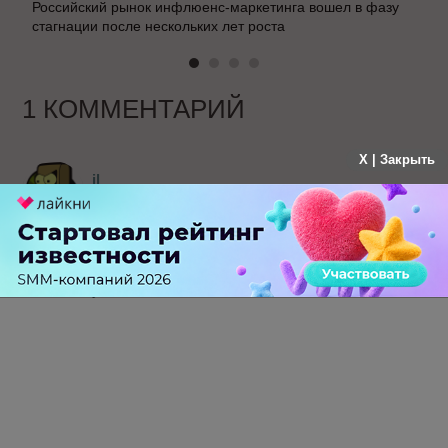
Российский рынок инфлюенс-маркетинга вошел в фазу
стагнации после нескольких лет роста
1 КОММЕНТАРИЙ
X | Закрыть
il
больше года назад
хоть бы ничего не получилось у них. в
одноклассниках каждый чих платный, не
хотелось бы, чтобы их еще и подбадривал
успех
-
0
+
Ответить