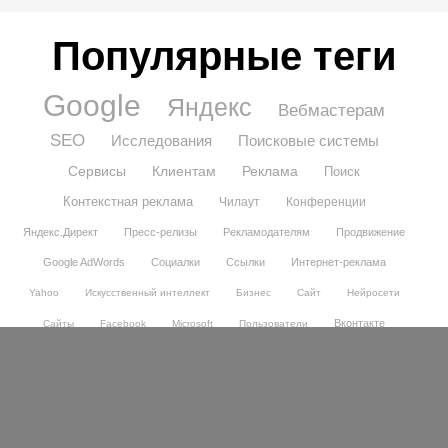
Популярные теги
Google
Яндекс
Вебмастерам
SEO
Исследования
Поисковые системы
Сервисы
Клиентам
Реклама
Поиск
Контекстная реклама
Чилаут
Конференции
Яндекс.Директ
Пресс-релизы
Рекламодателям
Продвижение
Google AdWords
Социалки
Ссылки
Интернет-реклама
Yahoo
Искусственный интеллект
Бизнес
Сайт
Нейросети
Вконтакте
Сайты
Facebook
Microsoft
Пользователи