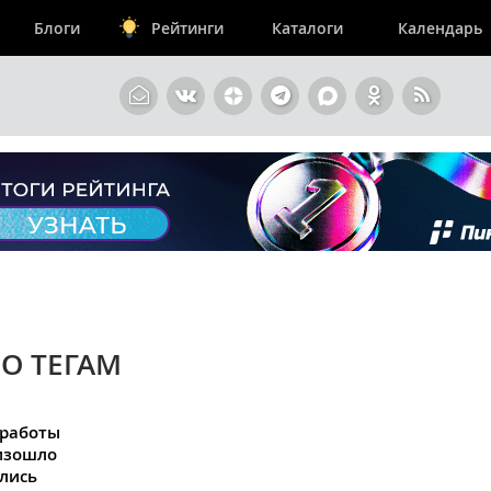
Блоги
Рейтинги
Каталоги
Календарь
О ТЕГАМ
 работы
изошло
ились