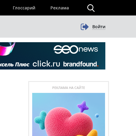
×
Глоссарий
Реклама
Войти
РЕКЛАМА НА САЙТЕ