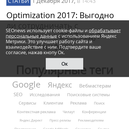
СТАТЬИ
1 Декабря 2017,
в 14:43
Optimization 2017: Выгодно
ли сотрудничать с
SEOnews использует cookie-файлы и
обрабатывает
агентством в 2017 году?
персональные данные
с использованием Яндекс
Метрики. Это улучшает работу сайта и
Инхаус в цифрах
взаимодействие с ним. Подтвердите ваше
согласие, нажав кнопу Ок.
Ок
Популярные теги
Google
Яндекс
Вебмастерам
SEO
Исследования
Поисковые системы
Сервисы
Клиентам
Реклама
Поиск
Контекстная реклама
Чилаут
Конференции
Яндекс.Директ
Пресс-релизы
Рекламодателям
Продвижение
Google AdWords
Социалки
Ссылки