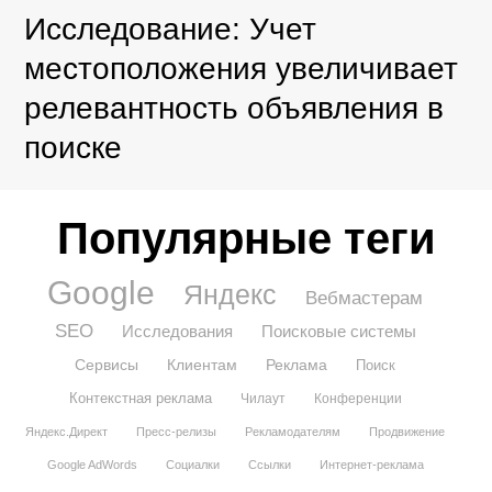
Исследование: Учет
местоположения увеличивает
релевантность объявления в
поиске
Популярные теги
Google
Яндекс
Вебмастерам
SEO
Исследования
Поисковые системы
Сервисы
Клиентам
Реклама
Поиск
Контекстная реклама
Чилаут
Конференции
Яндекс.Директ
Пресс-релизы
Рекламодателям
Продвижение
Google AdWords
Социалки
Ссылки
Интернет-реклама