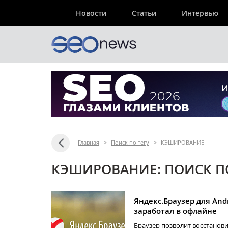
Новости
Статьи
Интервью
Главная
>
Поиск по тегу
>
КЭШИРОВАНИЕ
КЭШИРОВАНИЕ: ПОИСК П
Яндекс.Браузер для And
заработал в офлайне
Браузер позволит восстанов