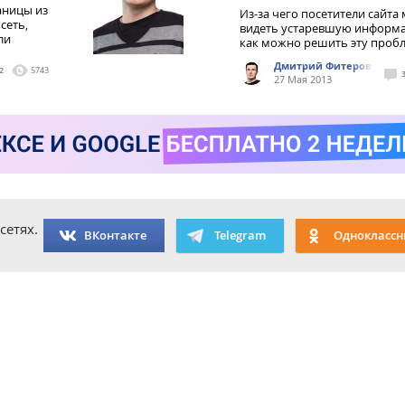
аницы из
Из-за чего посетители сайта
сеть,
видеть устаревшую информа
ли
как можно решить эту проб
Дмитрий Фитеров
2
5743
27 Мая 2013
сетях.
ВКонтакте
Telegram
Одноклассн