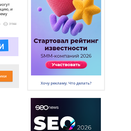
 могут
цию, и
лему
3
31944
ики
Хочу рекламу. Что делать?