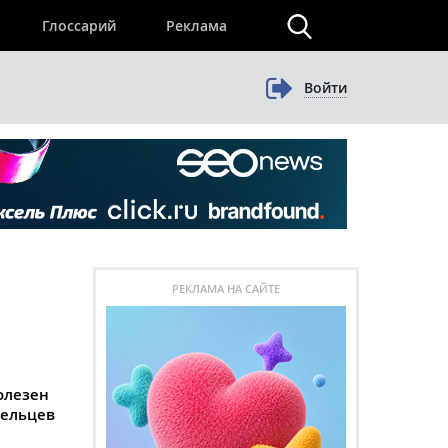
×
Глоссарий
Реклама
Войти
РЕКЛАМА НА САЙТЕ
олезен
дельцев