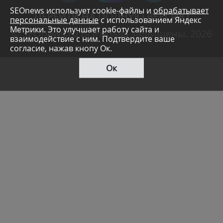
SEOnews использует cookie-файлы и
обрабатывает
ПЕРЕЙТИ НА ПОЛНУЮ ВЕРСИЮ
персональные данные
с использованием Яндекс
Метрики. Это улучшает работу сайта и
© SEOnews.ru Все права защищены. 2026
взаимодействие с ним. Подтвердите ваше
согласие, нажав кнопу Ок.
Ок