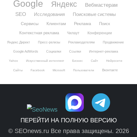
Google
Яндекс
Вебмастерам
SEO
Исследования
Поисковые системы
Сервисы
Клиентам
Реклама
Поиск
Контекстная реклама
Чилаут
Конференции
Яндекс.Директ
Пресс-релизы
Рекламодателям
Продвижение
Google AdWords
Социалки
Ссылки
Интернет-реклама
Yahoo
Искусственный интеллект
Бизнес
Сайт
Нейросети
Вконтакте
Сайты
Facebook
Microsoft
Пользователи
ПЕРЕЙТИ НА ПОЛНУЮ ВЕРСИЮ
© SEOnews.ru Все права защищены. 2026