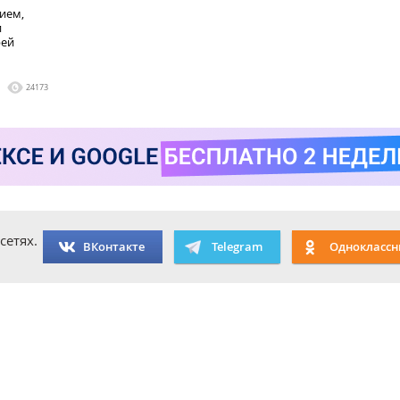
ием,
и
рей
24173
сетях.
ВКонтакте
Telegram
Одноклассн