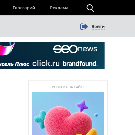
×
Глоссарий
Реклама
Войти
РЕКЛАМА НА САЙТЕ