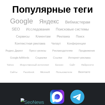
Популярные теги
Google
Яндекс
Вебмастерам
SEO
Исследования
Поисковые системы
Сервисы
Клиентам
Реклама
Поиск
Контекстная реклама
Чилаут
Конференции
Яндекс.Директ
Пресс-релизы
Рекламодателям
Продвижение
Google AdWords
Социалки
Ссылки
Интернет-реклама
Yahoo
Искусственный интеллект
Бизнес
Сайт
Нейросети
Вконтакте
Сайты
Facebook
Microsoft
Пользователи