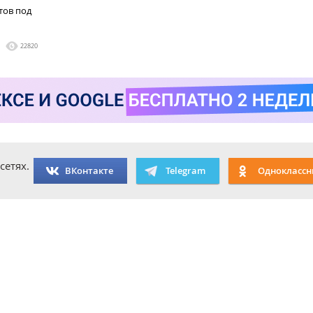
тов под
22820
сетях.
ВКонтакте
Telegram
Одноклассн