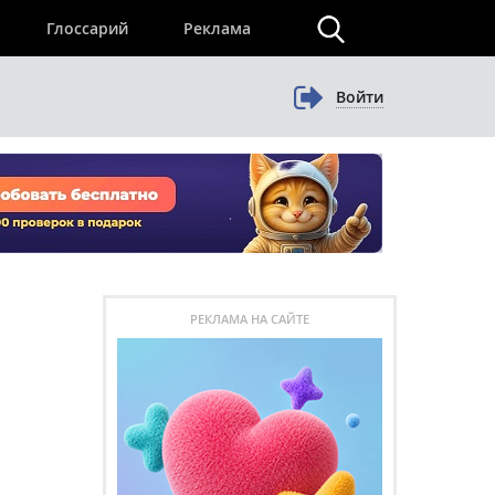
×
Глоссарий
Реклама
Войти
РЕКЛАМА НА САЙТЕ