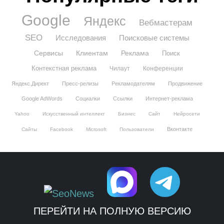
Google
Яндекс
Вебмастерам
SEO
Исследования
Поисковые системы
Сервисы
Клиентам
Реклама
Поиск
Контекстная реклама
Чилаут
Конференции
Яндекс.Директ
Пресс-релизы
Рекламодателям
Продвижение
Google AdWords
Социалки
Ссылки
Интернет-реклама
Yahoo
Искусственный интеллект
Бизнес
Сайт
Нейросети
Вконтакте
Сайты
Facebook
Microsoft
Пользователи
ПЕРЕЙТИ НА ПОЛНУЮ ВЕРСИЮ