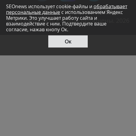
SEOnews использует cookie-файлы и
обрабатывает
ПЕРЕЙТИ НА ПОЛНУЮ ВЕРСИЮ
персональные данные
с использованием Яндекс
Метрики. Это улучшает работу сайта и
© SEOnews.ru Все права защищены. 2026
взаимодействие с ним. Подтвердите ваше
согласие, нажав кнопу Ок.
Ок