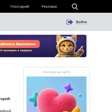
×
Глоссарий
Реклама
Войти
РЕКЛАМА НА САЙТЕ
торой.
едийной