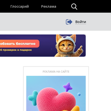
×
Глоссарий
Реклама
Войти
РЕКЛАМА НА САЙТЕ