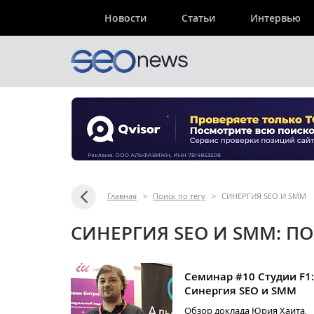
Новости
Статьи
Интервью
Главная
>
Поиск по тегу
>
СИНЕРГИЯ SEO И SMM
СИНЕРГИЯ SEO И SMM: ПО
Семинар #10 Студии F1:
Синергия SEO и SMM
Обзор доклада Юрия Хаита,