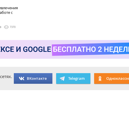
ивлечения
аботе с
0
7370
сетях.
ВКонтакте
Telegram
Одноклассн