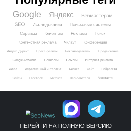
Google
Яндекс
Вебмастерам
SEO
Исследования
Поисковые системы
Сервисы
Клиентам
Реклама
Поиск
Контекстная реклама
Чилаут
Конференции
Яндекс.Директ
Пресс-релизы
Рекламодателям
Продвижение
Google AdWords
Социалки
Ссылки
Интернет-реклама
Yahoo
Искусственный интеллект
Бизнес
Сайт
Нейросети
Вконтакте
Сайты
Facebook
Microsoft
Пользователи
ПЕРЕЙТИ НА ПОЛНУЮ ВЕРСИЮ