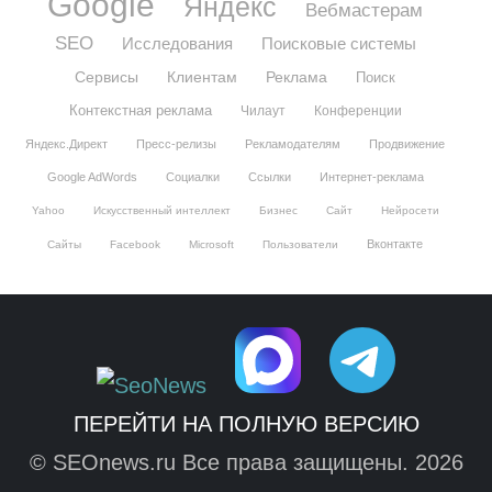
Google
Яндекс
Вебмастерам
SEO
Исследования
Поисковые системы
Сервисы
Клиентам
Реклама
Поиск
Контекстная реклама
Чилаут
Конференции
Яндекс.Директ
Пресс-релизы
Рекламодателям
Продвижение
Google AdWords
Социалки
Ссылки
Интернет-реклама
Yahoo
Искусственный интеллект
Бизнес
Сайт
Нейросети
Вконтакте
Сайты
Facebook
Microsoft
Пользователи
ПЕРЕЙТИ НА ПОЛНУЮ ВЕРСИЮ
© SEOnews.ru Все права защищены. 2026