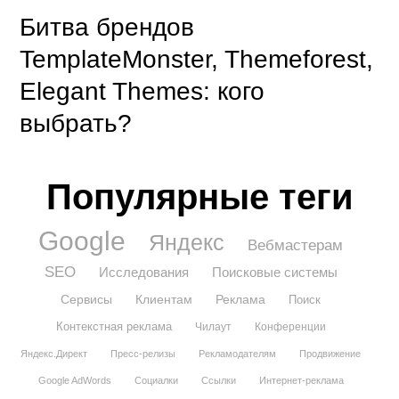
Битва брендов
TemplateMonster, Themeforest,
Elegant Themes: кого
выбрать?
Популярные теги
Google
Яндекс
Вебмастерам
SEO
Исследования
Поисковые системы
Сервисы
Клиентам
Реклама
Поиск
Контекстная реклама
Чилаут
Конференции
Яндекс.Директ
Пресс-релизы
Рекламодателям
Продвижение
Google AdWords
Социалки
Ссылки
Интернет-реклама