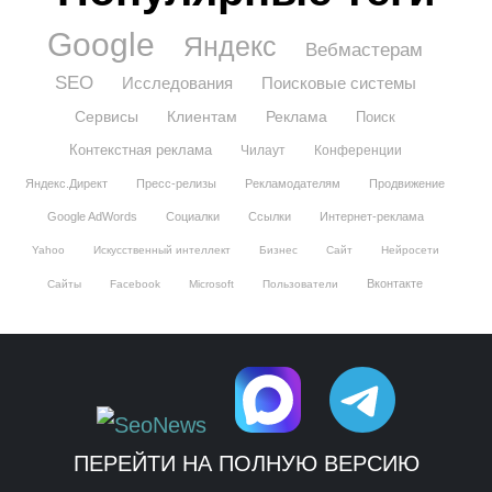
Google
Яндекс
Вебмастерам
SEO
Исследования
Поисковые системы
Сервисы
Клиентам
Реклама
Поиск
Контекстная реклама
Чилаут
Конференции
Яндекс.Директ
Пресс-релизы
Рекламодателям
Продвижение
Google AdWords
Социалки
Ссылки
Интернет-реклама
Yahoo
Искусственный интеллект
Бизнес
Сайт
Нейросети
Вконтакте
Сайты
Facebook
Microsoft
Пользователи
ПЕРЕЙТИ НА ПОЛНУЮ ВЕРСИЮ