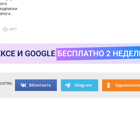
кого
 подписки
 этого
23771
сетях.
ВКонтакте
Telegram
Одноклассн