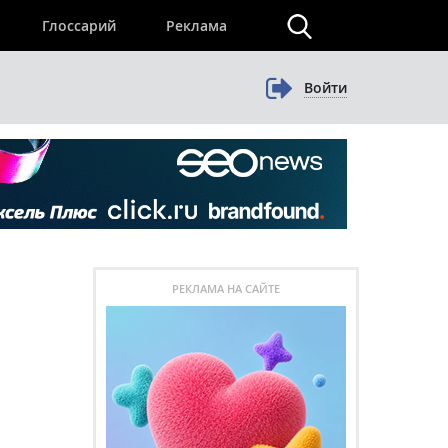
×
Глоссарий
Реклама
Войти
РЕКЛАМА НА САЙТЕ