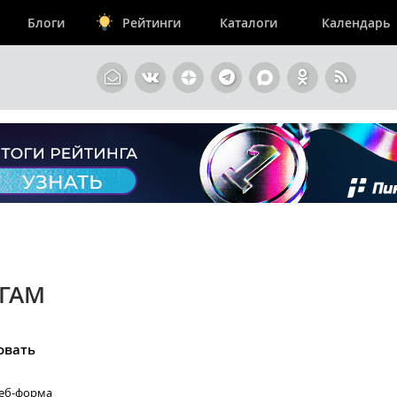
Блоги
Рейтинги
Каталоги
Календарь
ЕГАМ
овать
веб-форма