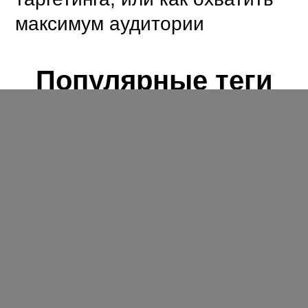
максимум аудитории
Популярные теги
Google
Яндекс
Вебмастерам
SEO
Исследования
Поисковые системы
Сервисы
Клиентам
Реклама
Поиск
Контекстная реклама
Чилаут
Конференции
Яндекс.Директ
Пресс-релизы
Рекламодателям
Продвижение
Google AdWords
Социалки
Ссылки
Интернет-реклама
Yahoo
Искусственный интеллект
Бизнес
Сайт
Нейросети
Вконтакте
Сайты
Facebook
Microsoft
Пользователи