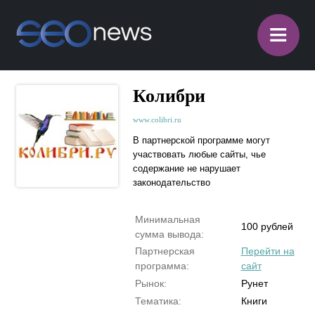
≡
Колибри
www.colibri.ru
В партнерской программе могут
участвовать любые сайты, чье
содержание не нарушает
законодательство
Минимальная
100 рублей
сумма вывода:
Партнерская
Перейти на
программа:
сайт
Рынок:
Рунет
Тематика:
Книги