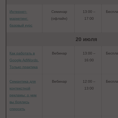
Интернет-
Семинар
13:00 –
Беспл
маркетинг:
(офлайн)
17:00
базовый курс
20 июля
Как работать в
Вебинар
13:00 –
Беспл
Google AdWords.
16:00
Только практика
Семантика для
Вебинар
12:00 –
Беспл
контекстной
13:00
рекламы: о чем
вы боялись
спросить