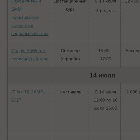
Эффективный
Дистанционный
С 13 июля
22 400 
SMM:
курс
8 недель
продвижение
проектов в
социальных сетях
Google AdWords:
Семинар
13:00 –
Беспл
продвинутый курс
(офлайн)
17:00
14 июля
IT fest ULCAMP-
Фестиваль
С 14 июля
2 000 
2017
12:00 по 16
июля 16:00