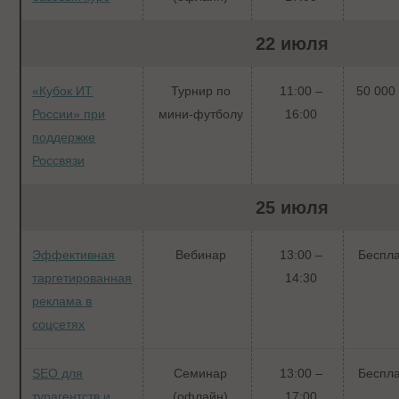
22 июля
«Кубок ИТ
Турнир по
11:00 –
50 000 
России» при
мини-футболу
16:00
поддержке
Россвязи
25 июля
Эффективная
Вебинар
13:00 –
Беспл
таргетированная
14:30
реклама в
соцсетях
SEO для
Семинар
13:00 –
Беспл
турагентств и
(офлайн)
17:00