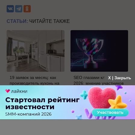
СТАТЬИ:
ЧИТАЙТЕ ТАКЖЕ
19 заявок за месяц: как
SEO глазами клиентов
X | Закрыть
производитель кухонь на
2026: мнение участников
заказ протестировал
о развитии отрасли и
Авито Рекламу в Самаре
результатах рейтинга.
Часть 2
0 КОММЕНТАРИЕВ