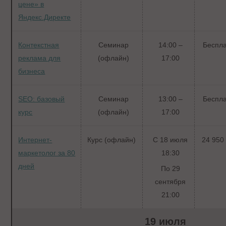
цене» в
Яндекс.Директе
Контекстная
Семинар
14:00 –
Беспл
реклама для
(офлайн)
17:00
бизнеса
SEO: базовый
Семинар
13:00 –
Беспл
курс
(офлайн)
17:00
Интернет-
Курс
(офлайн)
С 18 июля
24 950 
маркетолог за 80
18:30
дней
По 29
сентября
21:00
19 июля