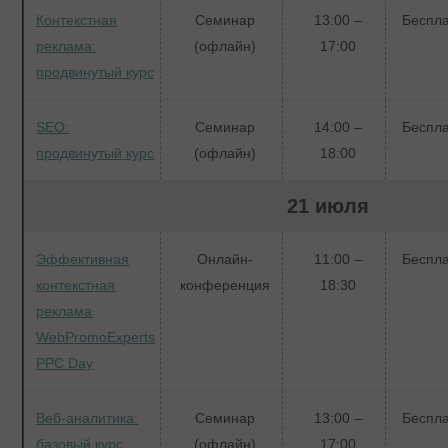
Контекстная
Семинар
13:00 –
Беспл
реклама:
(офлайн)
17:00
продвинутый курс
SEO:
Семинар
14:00 –
Беспл
продвинутый курс
(офлайн)
18:00
21 июля
Эффективная
Онлайн-
11:00 –
Беспл
контекстная
конференция
18:30
реклама
WebPromoExperts
PPC Day
Веб-аналитика:
Семинар
13:00 –
Беспл
базовый курс
(офлайн)
17:00