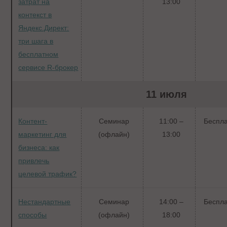
затрат на
13:00
контекст в
Яндекс.Директ:
три шага в
бесплатном
сервисе R-брокер
11 июля
Контент-
Семинар
11:00 –
Беспл
маркетинг для
(офлайн)
13:00
бизнеса: как
привлечь
целевой трафик?
Нестандартные
Семинар
14:00 –
Беспл
способы
(офлайн)
18:00