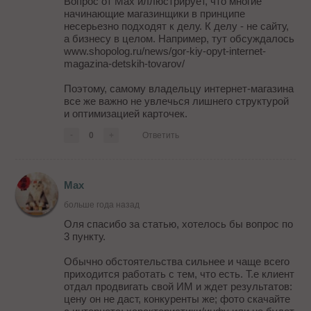
Вопрос от Max иллюстрирует, что многие
начинающие магазинщики в принципе
несерьезно подходят к делу. К делу - не сайту,
а бизнесу в целом. Например, тут обсуждалось
www.shopolog.ru/news/gor-kiy-opyt-internet-
magazina-detskih-tovarov/
Поэтому, самому владельцу интернет-магазина
все же важно не увлечься лишнего структурой
и оптимизацией карточек.
-
0
+
Ответить
Max
больше года назад
Оля спасибо за статью, хотелось бы вопрос по
3 пункту.
Обычно обстоятельства сильнее и чаще всего
приходится работать с тем, что есть. Т.е клиент
отдал продвигать свой ИМ и ждет результатов:
цену он не даст, конкуренты же; фото скачайте