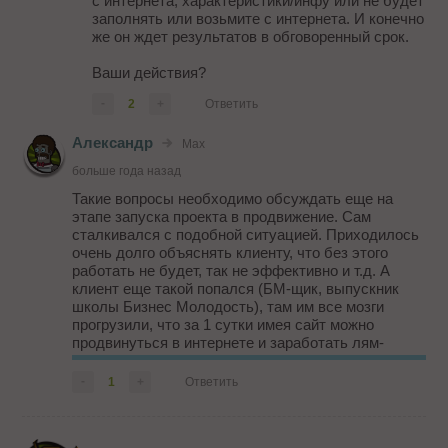
с интернета; характеристики/инфу или не будет
заполнять или возьмите с интернета. И конечно
же он ждет результатов в обговоренный срок.
Ваши действия?
-
2
+
Ответить
Александр
Max
больше года назад
Такие вопросы необходимо обсуждать еще на
этапе запуска проекта в продвижение. Сам
сталкивался с подобной ситуацией. Приходилось
очень долго объяснять клиенту, что без этого
работать не будет, так не эффективно и т.д. А
клиент еще такой попался (БМ-щик, выпускник
школы Бизнес Молодость), там им все мозги
прогрузили, что за 1 сутки имея сайт можно
продвинуться в интернете и заработать лям-
другой. Он мне сначала вообще сказал: "Мне не
важно, как Вы это будете делать и что именно
-
1
+
Ответить
де...