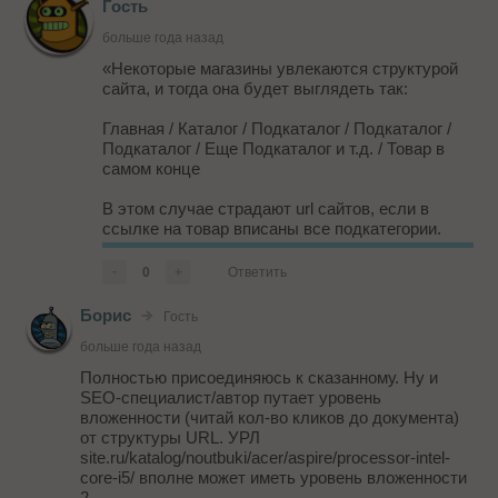
Гость
больше года назад
«Некоторые магазины увлекаются структурой
сайта, и тогда она будет выглядеть так:
Главная / Каталог / Подкаталог / Подкаталог /
Подкаталог / Еще Подкаталог и т.д. / Товар в
самом конце
В этом случае страдают url сайтов, если в
ссылке на товар вписаны все подкатегории.
Посетители вашего магазина, которым, чтобы
добраться до нужного товара, предстоит
-
0
+
Ответить
пройти длинный путь, до конца дойдут только
единицы.
Борис
Гость
больше года назад
А также такая структура сайта не позволит вам
эффектив...
Полностью присоединяюсь к сказанному. Ну и
SEO-специалист/автор путает уровень
вложенности (читай кол-во кликов до документа)
от структуры URL. УРЛ
site.ru/katalog/noutbuki/acer/aspire/processor-intel-
core-i5/ вполне может иметь уровень вложенности
2.