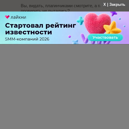
X | Закрыть
Вы, видать, плагинчиками смотрите, а по другому
проверить не пытались?
Страница в индексе.
Поищите в Яндексе: « 6ED1052-1CC01-0BA6 Тесла
Инжиниринг»
-
-1
+
Ответить
ПЕРЕЙТИ НА ПОЛНУЮ ВЕРСИЮ
© SEOnews.ru Все права защищены. 2026