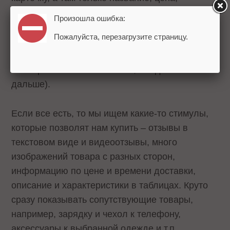
изображение и кнопка «Купить». Или даже
Произошла ошибка:
чего-то нет – изображения (когда вы видите
Пожалуйста, перезагрузите страницу.
«Нет фото»), цены (Уточняйте у оператора),
кнопки «Купить» или «Оставить заявку» (то
есть просто нет и непонятно, что делать
дальше).
Если все есть, то мы ищем какие-то стимулы,
которые позволят нам купить – отзывы в
текстовом виде и видеоотзывы, много
изображений товара с разных сторон,
информацию по цене и времени доставки,
описание и характеристики в таблицах. Круто
сразу показывать сопутствующие товары,
например, зарядку и чехол к телефону,
аксессуары к выбранной одежде и т.п.