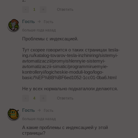
-
1
+
Ответить
Гость
Гость
больше года назад
Проблемы с индексацией.
Тут скорее говорится о таких страницах tesla-
ing.ru/katalog-tovarov-tesla-inzhiniring/sistemyi-
avtomatizaczii/promyishlennyie-sistemyi-
avtomatizaczii-simatic/programmiruemyie-
kontrolleryi/logicheskie-moduli-logo/logo-
basic/%EF%BB%BF6ed1052-1cc01-0ba6.html
Не у всех нормально подкаталоги делаются.
-
4
+
Ответить
Гость
Гость
больше года назад
А какие проблемы с индексацией у этой
страницы?