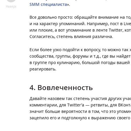
SMM специалиста
».
Наверх
Все довольно просто: обращайте внимание на то
и на характер упоминаний. Например, пост в Liv
или плохие, а вот упоминание в ленте Twitter, к
Согласитесь, степень влияния различна.
Если более узко подойти к вопросу, то можно та
сообщества, группы, форумы и т.д., где вы найд
в группе про кулинарию, большой погоды вашей ре
реагировать.
4. Вовлеченность
Давайте назовем так степень участия других уча
комментарии, для Twitter’а — ретвиты, для ВКонт
значит больше вероятности в том, что это упоми
зацепило его и подтолкнуло к выражению своего