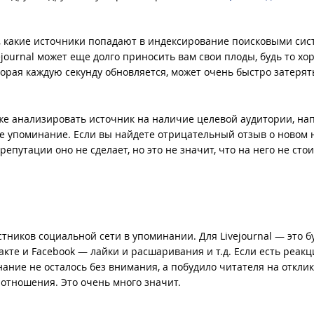
, какие источники попадают в индексирование поисковыми сис
ejournal может еще долго приносить вам свои плоды, будь то х
оторая каждую секунду обновляется, может очень быстро затерят
к же анализировать источник на наличие целевой аудитории, на
ете упоминание. Если вы найдете отрицательный отзыв о новом 
путации оно не сделает, но это не значит, что на него не стои
стников социальной сети в упоминании. Для Livejournal — это б
акте и Facebook — лайки и расшаривания и т.д. Если есть реакц
нание не осталось без внимания, а побудило читателя на отклик
 отношения. Это очень много значит.