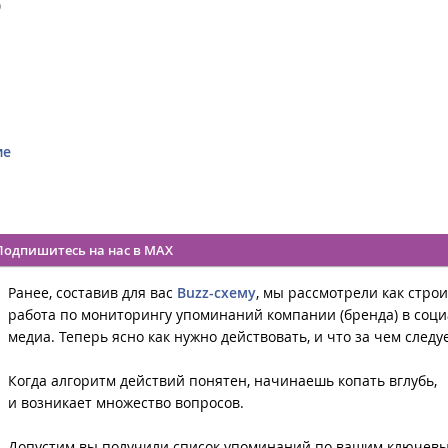
0
ие
Подпишитесь на нас в MAX
Ранее, составив для вас
Buzz-схему
, мы рассмотрели как строи
работа по мониторингу упоминаний компании (бренда) в соц
медиа. Теперь ясно как нужно действовать, и что за чем следуе
Когда алгоритм действий понятен, начинаешь копать вглубь,
и возникает множество вопросов.
Допустим вы получили список упоминаний по вашим ключев