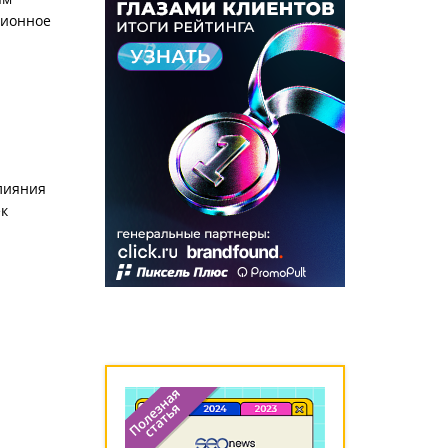
ционное
влияния
ек