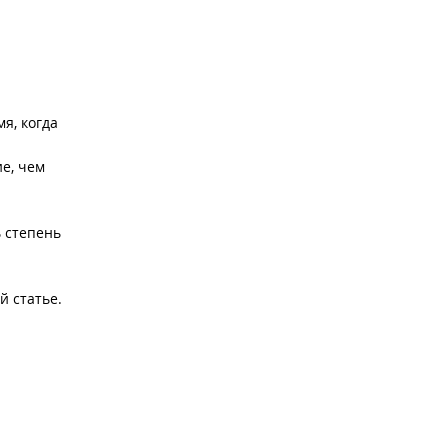
я, когда
е, чем
ь степень
й статье.