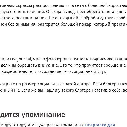
ативным окрасом распространяются в сети с большей скоростью
льшую степень влияния. Отсюда вывод: пренебрегать негативн
ыстрота реакции на них. Не откладывайте обработку таких соо
нной без внимания, разгорится большой пожар, который практи
 или Livejournal, число фоловеров в Twitter и подписчиков кана
 должны обращать внимание. Это те, кто прочитает сообщение
воздействие, те, кто составляет его социальный круг.
отрите на размер социальных связей автора. Если блогер-тыс
венный PR. Если же вы нашли у такого блогера негатив о себе, в
ходится упоминание
и друг от друга мы уже рассматривали в «
Шпаргалке для