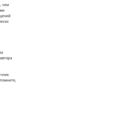
, чем
ыми
бщений
чески
ла
 автора
ячник
спомните,