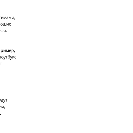
темами,
орошие
ься.
пример,
ноутбуке
т
удут
ия,
,