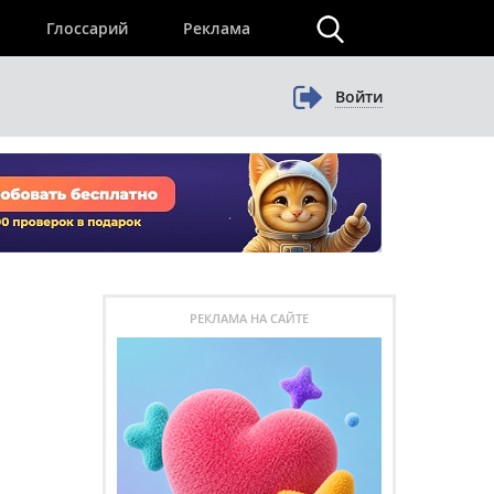
×
Глоссарий
Реклама
Войти
РЕКЛАМА НА САЙТЕ