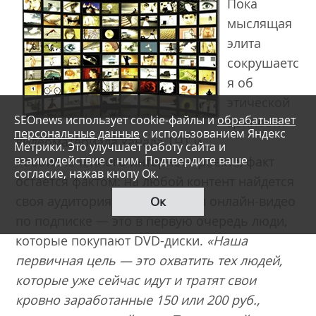
Пока
мыслящая
элита
сокрушаетс
я об
этической
SEOnews использует cookie-файлы и
обрабатывает
ценности
персональные данные
с использованием Яндекс
видеоматериала канала ТНТ и
Метрики. Это улучшает работу сайта и
взаимодействие с ним. Подтвердите ваше
новоиспеченного интернет-проекта, факт
согласие, нажав кнопу Ок.
остается фактом: на любой контент найдется
своя аудитория. Пользователи онлайн-видео
Ок
по подписке — это в первую очередь люди,
которые покупают DVD-диски.
«Наша
первичная цель — это охватить тех людей,
которые уже сейчас идут и тратят свои
кровно заработанные 150 или 200 руб.,