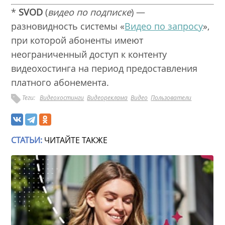
*
SVOD
(
видео по подписке
) —
разновидность системы «
Видео по запросу
»,
при которой абоненты имеют
неограниченный доступ к контенту
видеохостинга на период предоставления
платного абонемента.
Теги:
Видеохостинги
Видеореклама
Видео
Пользователи
СТАТЬИ:
ЧИТАЙТЕ ТАКЖЕ