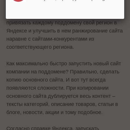
решением является запуск поддоменов –
каждый для своего региона. Это позволяет
привязать каждому поддомену свой регион в
Яндексе и улучшить в нем ранжирование сайта
наравне с сайтами-конкурентами из
соответствующего региона.
Как максимально быстро запустить новый сайт
компании на поддомене? Правильно, сделать
копию основного сайта. И вот тут всегда
появляются сложности. При копировании
основного сайта дублируется весь контент –
тексты категорий, описание товаров, статьи в
блоге, новости, акции и тому подобное.
Согласно справке Яндекса, запускать