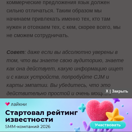
коммерческие предложения язык должен
сильно отличаться. Таким образом мы
начинаем привлекать именно тех, кто там
нужен и отсекаем тех, с кем, скорее всего, мы
не сможем сотрудничать.
Совет
: даже если вы абсолютно уверены в
том, что вы знаете свою аудиторию, знаете
как она действует, какую информацию ищет
и с каких устройств, попробуйте CJM и
карты эмпатии. Вы убедитесь, что это
X | Закрыть
действительно простой и очень мощный
инструмент, который позволит вашему
сайту и рекламе стать в разы
эффективнее.