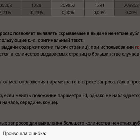
05208
1288
209852
1291
209852
2,21%
-0,23%
0,00%
0,00%
0,00%
осах позволяет выявлять скрываемые в выдаче нечеткие дубли,
пользующие к.-л. оригинальный текст.
ат выдачи содержит сотни тысяч страниц), при использовании
rd
тся, а количество выдаваемых страниц в большинстве случаев
т от местоположения параметра rd в строке запроса. (как в про
ся, если менять положение параметра rd, однако не наблюдаетс
 начале, середине, конце).
вных запросов для выявления большего количества нечетких ду
=4, rd=. Не рекомендуется: rd=-1, -2, 2, 3. Для простых запросов
Произошла ошибка: