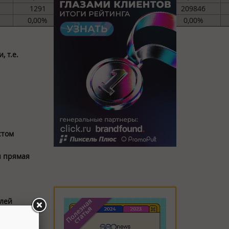
1291
209826
1291
209846
0,00%
-0,01%
0,00%
0,00%
 т.е.
стом
я прямая
блей
 -