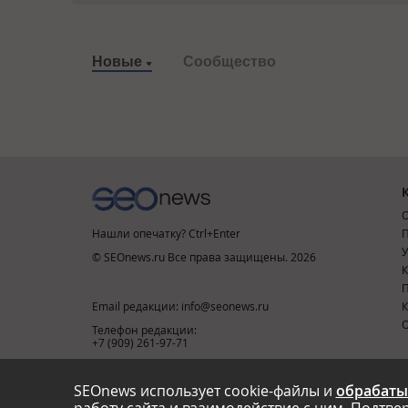
Новые
Сообщество
О
Нашли опечатку? Ctrl+Enter
П
У
© SEOnews.ru Все права защищены. 2026
К
Email редакции: info@seonews.ru
К
О
Телефон редакции:
+7 (909) 261-97-71
SEOnews использует cookie-файлы и
обрабаты
This site is protected by reCAPTCHA and the Google
Privacy Policy
and
Terms of Service
apply.