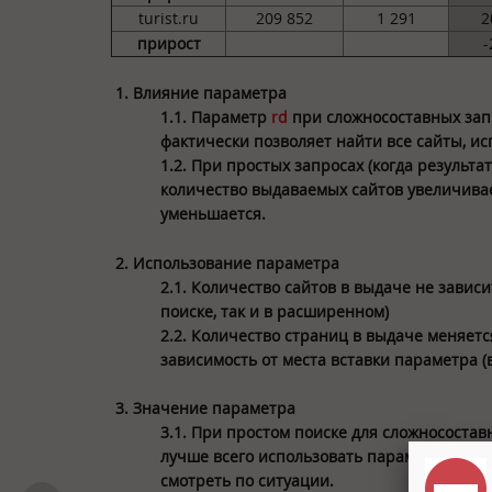
turist.ru
209 852
1 291
2
прирост
-
Влияние параметра
1.1. Параметр
rd
при сложносоставных запр
фактически позволяет найти все сайты, ис
1.2. При простых запросах (когда результ
количество выдаваемых сайтов увеличивае
уменьшается.
Использование параметра
2.1. Количество сайтов в выдаче не зависи
поиске, так и в расширенном)
2.2. Количество страниц в выдаче меняет
зависимость от места вставки параметра (в
Значение параметра
3.1. При простом поиске для сложнососта
лучше всего использовать параметр rd=0, rd
смотреть по ситуации.