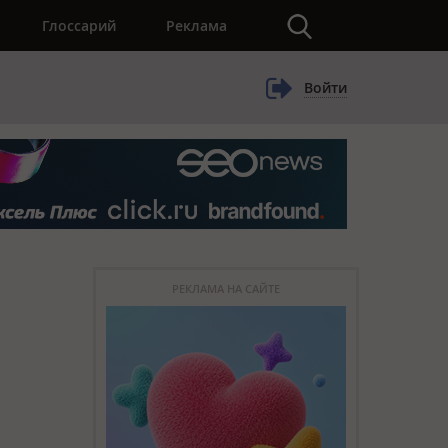
×
Глоссарий
Реклама
Войти
РЕКЛАМА НА САЙТЕ