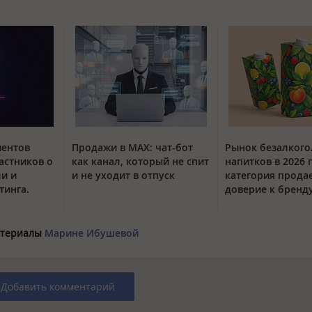
иентов
Продажи в MAX: чат-бот
Рынок безалког
астников о
как канал, который не спит
напитков в 2026 г
ли и
и не уходит в отпуск
категория прода
тинга.
доверие к бренд
материалы
Марине Ибушевой
Добавить комментарий