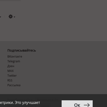
Подписывайтесь
ВКонтакте
Telegram
Дзен
MAX
Тwitter
RSS
Рассылка
Разработка сайта:
Renaissance Art
етрики. Это улучшает
Ок
12+
Продвижение сайта
:
Ingate