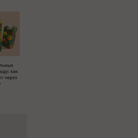
ольных
оду: как
ет через
у