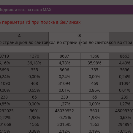
Подпишитесь на нас в MAX
 параметра rd при поиске в бэклинках
-4
-3
о страниц
кол-во сайтов
кол-во страниц
кол-во сайтов
кол-во стр
8719
1370
8687
1368
8663
5,16%
36,18%
4,78%
35,98%
4,49%
3696
355
3696
355
3696
0,24%
0,00%
0,24%
0,00%
0,24%
31090
468
31094
469
31094
0,00%
0,65%
0,01%
0,86%
0,01%
238
65
239
65
239
0,85%
0,00%
1,27%
0,00%
1,27%
292025
5601
48039352
5601
4809530
0,22%
1,98%
-0,75%
1,98%
-0,63%
01668
1566
301595
1563
294894
2,15%
0,38%
2,12%
0,19%
-0,15%