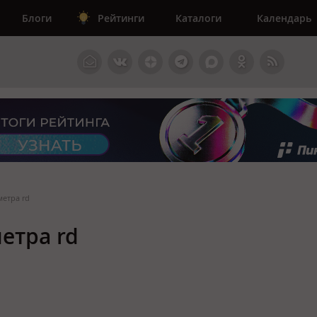
Блоги
Рейтинги
Каталоги
Календарь
метра rd
етра rd