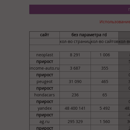
Использование
сайт
без параметра rd
кол-во страниц
кол-во сайтов
кол-в
neoplast
8 291
1 006
прирост
income-auto.ru
3 687
355
прирост
peugeot
31 090
465
прирост
hondacars
236
65
прирост
yandex
48 400 141
5 492
48
прирост
-
ag.ru
295 329
1 560
3
прирост