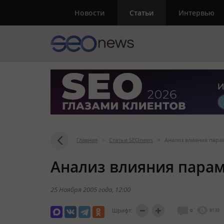
Новости
Статьи
Интервью
Главная
>
Статьи SEOnews
>
Анализ влияния пара
Анализ влияния парам
25 Ноября 2005 года
, 12:00
Шрифт:
0
8139