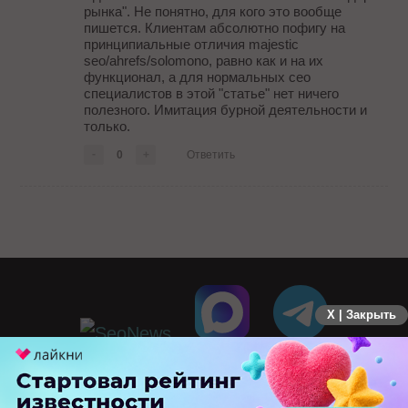
рынка". Не понятно, для кого это вообще
пишется. Клиентам абсолютно пофигу на
принципиальные отличия majestic
seo/ahrefs/solomono, равно как и на их
функционал, а для нормальных сео
специалистов в этой "статье" нет ничего
полезного. Имитация бурной деятельности и
только.
-
0
+
Ответить
X | Закрыть
ПЕРЕЙТИ НА ПОЛНУЮ ВЕРСИЮ
© SEOnews.ru Все права защищены. 2026