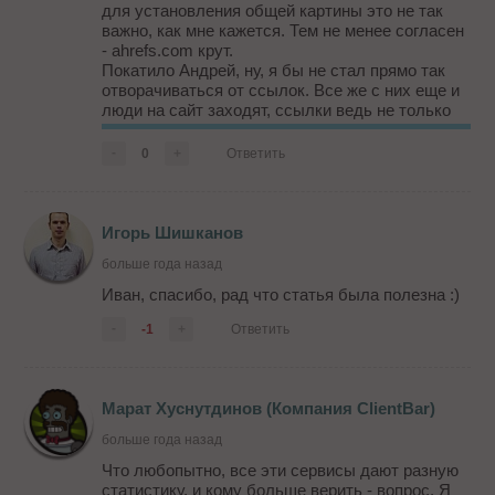
для установления общей картины это не так
важно, как мне кажется. Тем не менее согласен
- ahrefs.com крут.
Покатило Андрей, ну, я бы не стал прямо так
отворачиваться от ссылок. Все же с них еще и
люди на сайт заходят, ссылки ведь не только
для поисковых роботов.
Марат Хуснутдинов (Компания ClientBar),
-
0
+
Ответить
согласен с вами, на западе сейчас...
Игорь Шишканов
больше года назад
Иван, спасибо, рад что статья была полезна :)
-
-1
+
Ответить
Марат Хуснутдинов (Компания ClientBar)
больше года назад
Что любопытно, все эти сервисы дают разную
статистику, и кому больше верить - вопрос. Я