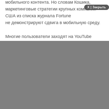
мобильного контента. Но словам Кошика,
X | Закрыть
маркетинговые стратегии крупных компаний
США из списка журнала Fortune
не демонстрируют сдвига в мобильную среду.
Многие пользователи заходят на YouTube
через мобильные устройства, однако
у компании есть имеет рекламная стратегия,
в которой отведено место под YouTube,
то зачастую для мобильных пользователей она
не адаптирована.
Тот факт, что значительная часть аудитории
склоняется к мобильному контенту,
игнорируется главами компаний и директорами
по маркетингу. Они готовы разрабатывать