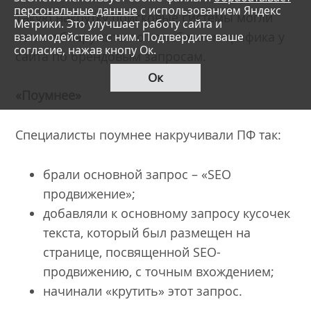
персональные данные
с использованием Яндекс
Такую накрутку поисковые системы могли
Метрики. Это улучшает работу сайта и
легко обнаружить по колебаниям трафика у
взаимодействие с ним. Подтвердите ваше
согласие, нажав кнопу Ок.
сайта по брендовым запросам.
Ок
«Поумнее»
Специалисты поумнее накручивали ПФ так:
брали основной запрос – «SEO
продвижение»;
добавляли к основному запросу кусочек
текста, который был размещен на
странице, посвященной SEO-
продвижению, с точным вхождением;
начинали «крутить» этот запрос.