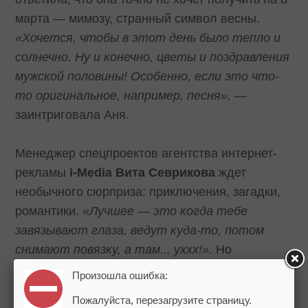
марта — мимозу, странный символ весны.
«Хочется, чтобы в этот день было тепло и
солнечно. Ну и конечно, цветы и поздравления
мужской половины! Особенно, если это что-
то оригинальное, например, песня»,
—
заинтриговала Аня.
Менеджер спецпроектов агентства интернет-
рекламы
i-Media Вита Севрикова
ждет
необычного сюрприза: приключения, загадки,
романтики.
«Лучшее — это когда тебе
завязывают глаза, ведут куда-то, потом
снимают повязку, а там... уххх!».
Но
отказываться от традиционных радостей
Произошла ошибка:
праздника весны: цветов и украшений, — Вита
Пожалуйста, перезагрузите страницу.
тоже не хочет.
«А вот пылесос желательно не