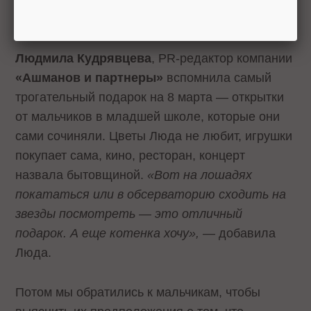
дарить»,
— пишет Вита.
Людмила Кудрявцева
, PR-редактор компании
«Ашманов и партнеры»
вспомнила самый
трогательный подарок на 8 марта — открытки
от мальчиков в младшей школе, которые они
сами сочиняли. Цветы Люда не любит, игрушки
покупает сама, кино, ресторан, концерт
назвала бытовщиной.
«Вот на лошадях
покататься или в обсерваторию сходить на
звезды посмотреть — это отличный
подарок. А еще котенка хочу»,
— добавила
Люда.
Потом мы обратились к мальчикам, чтобы