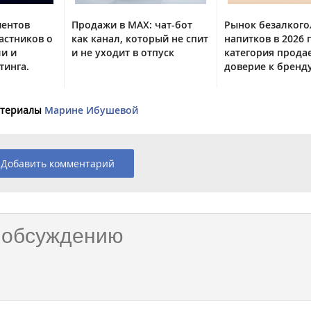
иентов
Продажи в MAX: чат-бот
Рынок безалког
астников о
как канал, который не спит
напитков в 2026 г
ли и
и не уходит в отпуск
категория прода
тинга.
доверие к бренд
материалы
Марине Ибушевой
Добавить комментарий