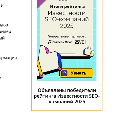
 и
идов
ридер
ный
формация
S
Объявлены победители
рейтинга Известности SEO-
компаний 2025