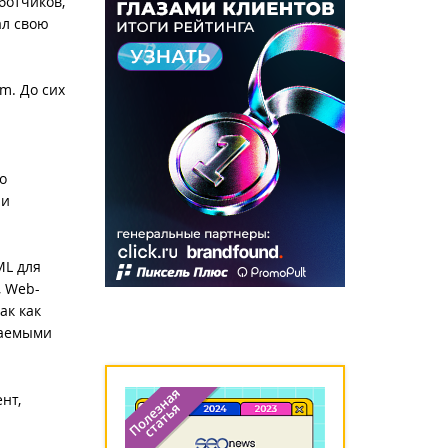
ботчиков,
ал свою
m. До сих
о
 и
ML для
, Web-
ак как
ваемыми
нт,