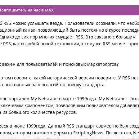
Подпишитесь на нас в MAX
Об RSS можно услышать везде. Пользователи осознали, что необ
мационный канал, позволяющий быть постоянно в курсе послед
днако до сих пор многих смущает RSS. Это связано с большим
RSS, как и любой новой технологии, к тому же RSS меняет пр
ак важен для пользователей и поисковых маркетологов?
об этом говорите, какой исторической версии поверите. У RSS не
за постоянных разногласий по поводу стандарта.
нное порталом My Netscape в марте 1999года. My Netscape – бы
я ключевым компонентом, позволявшим пользователям добавля
 из большого количества ресурсов.
ееся в июле 1999года. Данный RSS стандарт совместно был соз
ером, автором похожего формата ScriptingNews. После этого, Ne