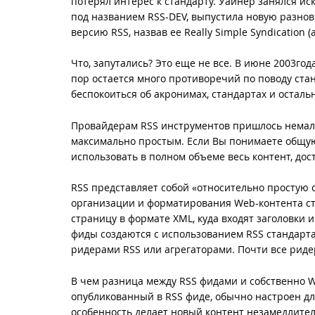
потерял интерес к стандарту. Уайнер занялся ис
под названием RSS-DEV, выпустила новую разнов
версию RSS, назвав ее Really Simple Syndication
Что, запутались? Это еще не все. В июне 2003г
пор остается много противоречий по поводу стан
беспокоиться об акронимах, стандартах и осталь
Провайдерам RSS инструментов пришлось немало
максимально простым. Если Вы понимаете общую
использовать в полном объеме весь контент, дос
RSS представляет собой «относительно простую с
организации и форматирования Web-контента ст
страницу в формате XML, куда входят заголовки и
фиды создаются с использованием RSS стандарт
ридерами RSS или агрегаторами. Почти все ри
В чем разница между RSS фидами и собственно W
опубликованный в RSS фиде, обычно настроен д
особенность делает новый контент незамедлител