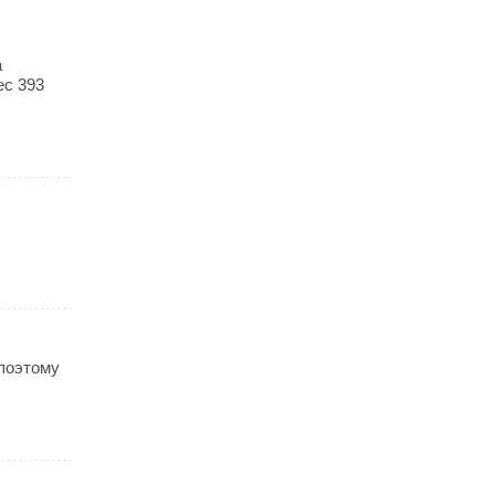
а
ес 393
 поэтому