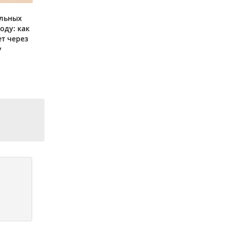
ольных
оду: как
ет через
у