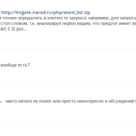
http://lrngate.narod.ru/php/word_list.zip
-
 точнее определять в контексте запроса: например, для запрос
я стоп-словом, т.к. анализируя reqtext видим, что предлог имеет в
&/(-1 3) рук...
н вообще есть?
 - никто ничего не понял или просто неинтересно и обсуждений