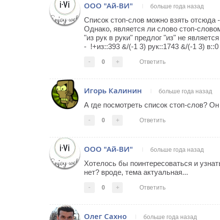
ООО "Ай-ВИ"
больше года назад
Список стоп-слов можно взять отсюда 
Однако, является ли слово стоп-словом
"из рук в руки" предлог "из" не являетс
- !+из::393 &/(-1 3) рук::1743 &/(-1 3) в::0 
-
0
+
Ответить
Игорь Калинин
больше года назад
А где посмотреть список стоп-слов? О
-
0
+
Ответить
ООО "Ай-ВИ"
больше года назад
Хотелось бы поинтересоваться и узнать
нет? вроде, тема актуальная...
-
0
+
Ответить
Олег Сахно
больше года назад