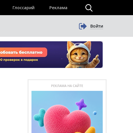
×
Глоссарий
Реклама
Войти
РЕКЛАМА НА САЙТЕ