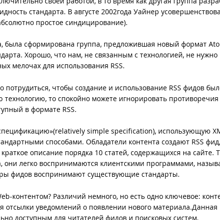
ключительно своей работой, в то время как другая группа разра
идность стандарта. В августе 2002года Уайнер усовершенствов
 (абсолютно простое синдицирование).
ода, была сформирована группа, предложившая новый формат Ato
дарта. Хорошо, что нам, не связанным с технологией, не нужно
ных мелочах для использования RSS.
 потрудиться, чтобы создание и использование RSS фидов был
 технологию, то спокойно можете игнорировать противоречия
тупный в формате RSS.
пецификацию»(relatively simple specification), использующую X
андартными способами. Обладатели контента создают RSS фид
 краткое описание порядка 10 статей, содержащихся на сайте. Т
а, они легко воспринимаются клиентскими программами, назы
деры фидов воспринимают существующие стандарты.
eb-контентом? Различий немного, но есть одно ключевое: конте
ля отсылки уведомлений о появлении нового материала.Данная
ьно доступным для читателей фидов и поисковых систем,