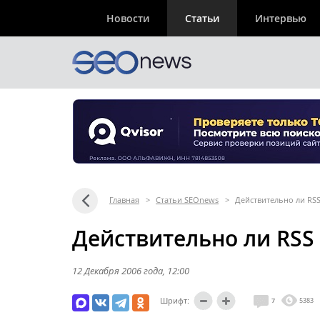
Новости
Статьи
Интервью
Главная
>
Статьи SEOnews
>
Действительно ли RS
Действительно ли RSS
12 Декабря 2006 года
, 12:00
Шрифт:
7
5383