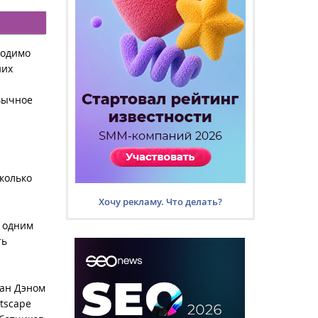
ходимо
них
ивычное
сколько
Хочу рекламу. Что делать?
л одним
ть
дан Дэном
tscape