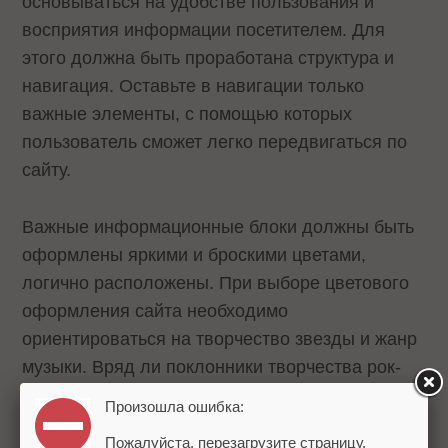
основываться на удобстве пользования и
восприятия информации посетителем. Для
этого должна быть проработана структура и
навигация. Оставьте в навигации только
важные элементы, с помощью которых
пользователь сможет легко передвигаться по
сайту.
Важные информационные блоки должны быть
оформлены яркими и броскими цветами,
логично расположены. При выборе цветового
оформления сайта необходимо
ориентироваться на творчество звезды и жанр
музыки. Вряд ли поклонники творчества рок-
группы по достоинству оценят их сайт, если он
Произошла ошибка:
будет выполнен в розовых тонах.
Пожалуйста, перезагрузите страницу.