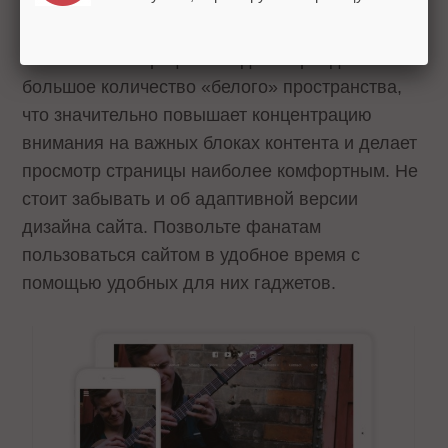
Важно подобрать достаточно крупный и
читабельный шрифт. Сегодня в тренде
большое количество «белого» пространства,
что значительно повышает концентрацию
внимания на важных блоках контента и делает
просмотр страницы наиболее комфортным. Не
стоит забывать и об адаптивной версии
дизайна сайта. Позвольте фанатам
пользоваться сайтом в удобное время с
помощью удобных для них гаджетов.