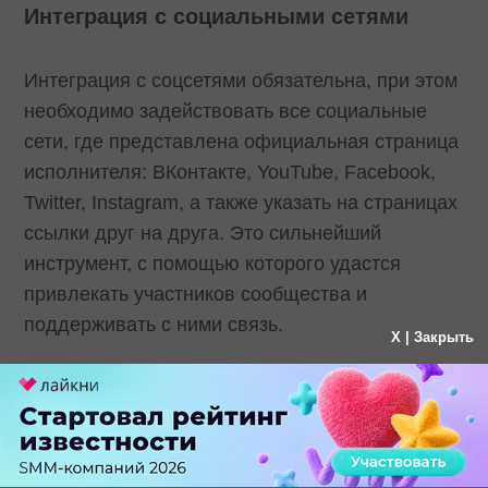
Интеграция с социальными сетями
Интеграция с соцсетями обязательна, при этом
необходимо задействовать все социальные
сети, где представлена официальная страница
исполнителя: ВКонтакте, YouTube, Facebook,
Twitter, Instagram, а также указать на страницах
ссылки друг на друга. Это сильнейший
инструмент, с помощью которого удастся
привлекать участников сообщества и
поддерживать с ними связь.
X | Закрыть
Интеграция социальных сетей позволит
пользователю делать репосты на свою
страничку, привлекая тем самым еще больше
пользователей на сайт. Это очень важно,