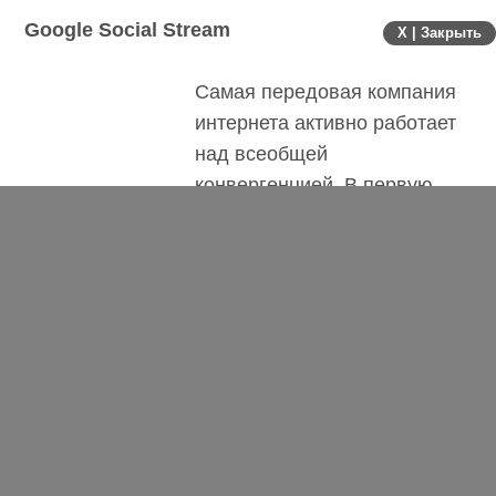
Google Social Stream
X | Закрыть
Самая передовая компания
интернета активно работает
над всеобщей
конвергенцией. В первую
очередь, над
Google Social
Stream
. Этот проект должен стать мета-
социальной сетью, в которой будут сведены
разные социальные сети. Пользователи с
помощью данной платформы получат доступ к
управлению своей активностью в разных
социальных сетях через единый интерфейс.
Нас в перспективе (с точки зрения извлечения
дополнительных доходов, и получения