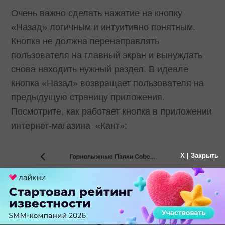
Очень важно сделать нажатие на кнопку
«Назад» логичным и интуитивно понятным.
Кнопка не должна перенаправлять
пользователя на главный экран и вынуждать
снова находить нужный раздел. В идеале
кнопка «Назад» возвращает пользователя на
предыдущую страницу приложения.
Посмотрите, как работает кнопка в приложении
интернет-магазина «Кант»:
X | Закрыть