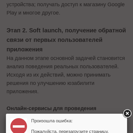
устройства; получать доступ к магазину Google
Play и многое другое.
Этап 2. Soft launch, получение обратной
связи от первых пользователей
приложения
На данном этапе основной задачей становится
анализ поведения реальных пользователей.
Исходя из их действий, можно принимать
решения по улучшению юзабилити
приложения.
Онлайн-сервисы для проведения
юзабилити-тестирования
Произошла ошибка:
Пожалуйста, перезагрузите страницу.